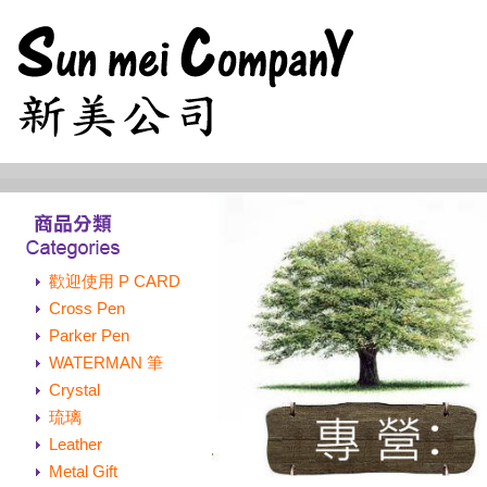
歡迎使用 P CARD
Cross Pen
Parker Pen
WATERMAN 筆
Crystal
琉璃
Leather
Metal Gift