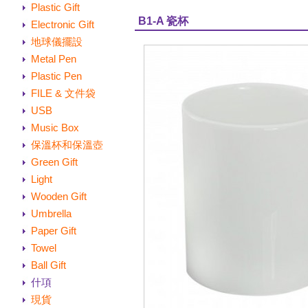
Plastic Gift
B1-A 瓷杯
Electronic Gift
地球儀擺設
Metal Pen
Plastic Pen
FILE & 文件袋
USB
Music Box
保溫杯和保溫壺
Green Gift
Light
Wooden Gift
Umbrella
Paper Gift
Towel
Ball Gift
什項
現貨