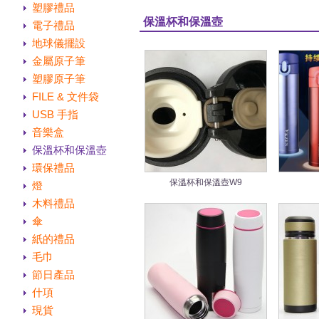
塑膠禮品
保溫杯和保溫壺
電子禮品
地球儀擺設
金屬原子筆
塑膠原子筆
FILE & 文件袋
USB 手指
音樂盒
保溫杯和保溫壺
環保禮品
保溫杯和保溫壺W9
燈
木料禮品
傘
紙的禮品
毛巾
節日產品
什項
現貨