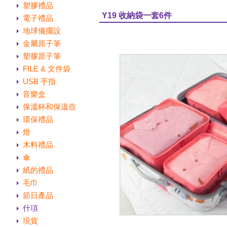
塑膠禮品
Y19 收納袋一套6件
電子禮品
地球儀擺設
金屬原子筆
塑膠原子筆
FILE & 文件袋
USB 手指
音樂盒
保溫杯和保溫壺
環保禮品
燈
木料禮品
傘
紙的禮品
毛巾
節日產品
什項
現貨