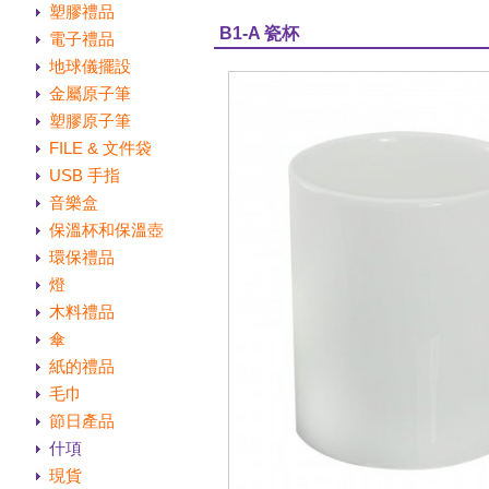
塑膠禮品
B1-A 瓷杯
電子禮品
地球儀擺設
金屬原子筆
塑膠原子筆
FILE & 文件袋
USB 手指
音樂盒
保溫杯和保溫壺
環保禮品
燈
木料禮品
傘
紙的禮品
毛巾
節日產品
什項
現貨