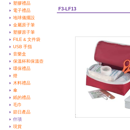
塑膠禮品
F3-LF13
電子禮品
地球儀擺設
金屬原子筆
塑膠原子筆
FILE & 文件袋
USB 手指
音樂盒
保溫杯和保溫壺
環保禮品
燈
木料禮品
傘
紙的禮品
毛巾
節日產品
什項
現貨